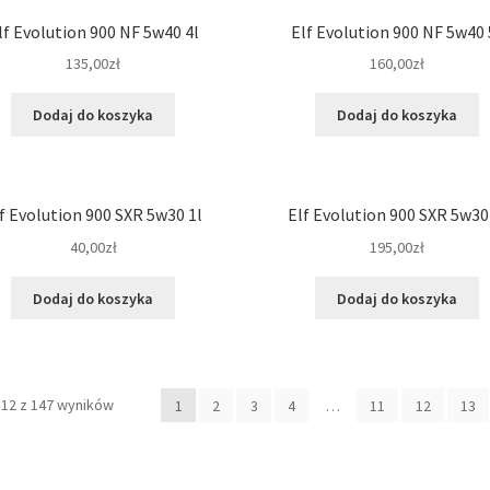
lf Evolution 900 NF 5w40 4l
Elf Evolution 900 NF 5w40 
135,00
zł
160,00
zł
Dodaj do koszyka
Dodaj do koszyka
f Evolution 900 SXR 5w30 1l
Elf Evolution 900 SXR 5w30
40,00
zł
195,00
zł
Dodaj do koszyka
Dodaj do koszyka
–12 z 147 wyników
1
2
3
4
…
11
12
13