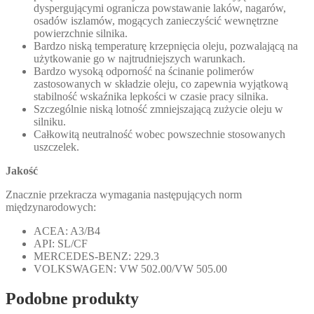
dyspergującymi ogranicza powstawanie laków, nagarów,
osadów iszlamów, mogących zanieczyścić wewnętrzne
powierzchnie silnika.
Bardzo niską temperaturę krzepnięcia oleju, pozwalającą na
użytkowanie go w najtrudniejszych warunkach.
Bardzo wysoką odporność na ścinanie polimerów
zastosowanych w składzie oleju, co zapewnia wyjątkową
stabilność wskaźnika lepkości w czasie pracy silnika.
Szczególnie niską lotność zmniejszającą zużycie oleju w
silniku.
Całkowitą neutralność wobec powszechnie stosowanych
uszczelek.
Jakość
Znacznie przekracza wymagania następujących norm
międzynarodowych:
ACEA: A3/B4
API: SL/CF
MERCEDES-BENZ: 229.3
VOLKSWAGEN: VW 502.00/VW 505.00
Podobne produkty