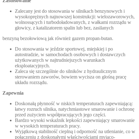
Zastosowanie
Zalecany jest do stosowania w silnikach benzynowych i
wysokoprężnych najnowszej konstrukcji: wielozaworowych,
wolnossących i turbodoładowanych, z wałkami rozrządu w
głowicy, z katalizatorem spalin lub bez, zasilanych
benzyną bezołowiową jak również gazem propan-butan.
Do stosowania w jeździe sportowej, miejskiej i po
autostradzie, w samochodach osobowych i dostawczych
użytkowanych w najtrudniejszych warunkach
eksploatacyjnych.
Zaleca się szczególnie do silników z hydraulicznym
sterowaniem zaworów, bowiem wycisza on głośną pracę
układu rozrządu.
Zapewnia
Doskonałą płynność w niskich temperaturach zapewniającą:
łatwy rozruch silnika, natychmiastowe smarowanie i ochronę
przed zużyciem współpracujących jego części.
Bardzo wysoki wskaźnik lepkości zapewniający smarowanie
w wysokich temperaturach pracy.
Wyjątkową stabilność cieplną i odporność na utlenianie, co w
połączeniu z doskonałymi właściwościami myjąco-