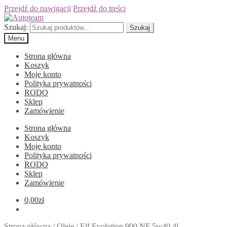
Przejdź do nawigacji
Przejdź do treści
Szukaj:
Szukaj
Menu
Strona główna
Koszyk
Moje konto
Polityka prywatności
RODO
Sklep
Zamówienie
Strona główna
Koszyk
Moje konto
Polityka prywatności
RODO
Sklep
Zamówienie
0,00
zł
Strona główna
/
Oleje
/
Elf Evolution 900 NF 5w40 4l