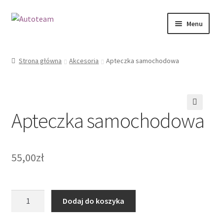
Przejdź
Przejdź
Menu
do
do
nawigacji
treści
Strona główna
Strona główna
Akcesoria
Apteczka samochodowa
Koszyk
Moje konto
Apteczka samochodowa
🔍
Polityka prywatności
RODO
55,00
zł
Sklep
ilość
Dodaj do koszyka
Zamówienie
Apteczka
samochodowa