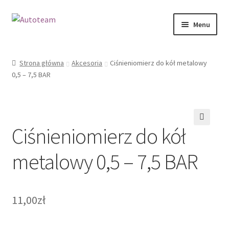
Przejdź
Przejdź
Menu
do
do
nawigacji
treści
Strona główna
Strona główna
Akcesoria
Ciśnieniomierz do kół metalowy
0,5 – 7,5 BAR
Koszyk
Moje konto
Ciśnieniomierz do kół
Polityka prywatności
🔍
metalowy 0,5 – 7,5 BAR
RODO
Sklep
11,00
zł
Zamówienie