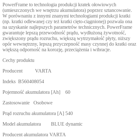
PowerFrame to technologia produkcji kratek ołowiowych
(umieszczonych we wnętrzu akumulatora) poprzez sztancowanie.
W porównaniu z innymi znanymi technologiami produkcji kratki
(np. kratki odlewanej czy też kratki cięto-ciągnionej) pozwala ona
na uzyskanie najlepszych parametrów technicznych. PowerFrame
gwarantuje lepszą przewodność prądu, wydłużoną żywotność,
zwiększony prądu rozruchu, większą wytrzymałość płyty, niższy
opór wewnętrzny, lepszą przyczepność masy czynnej do kratki oraz
większą odporność na korozję, przeciążenia i wibracje.
Cechy produktu
Producent VARTA
Indeks B560408054
Pojemność akumulatora [Ah] 60
Zastosowanie Osobowe
Prąd rozruchu akumulatora [A] 540
Model akumulatora BLUE dynamic
Producent akumulatora VARTA