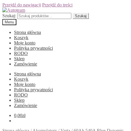
Przejdź do nawigacji
Przejdź do treści
Szukaj:
Szukaj
Menu
Strona główna
Koszyk
Moje konto
Polityka prywatności
RODO
Sklep
Zamówienie
Strona główna
Koszyk
Moje konto
Polityka prywatności
RODO
Sklep
Zamówienie
0,00
zł
Strona główna
/
Akumulatory
/
Varta
/
60Ah 540A Blue Dynamic