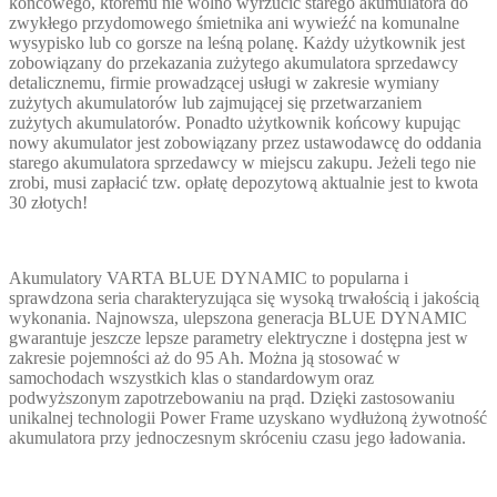
końcowego, któremu nie wolno wyrzucić starego akumulatora do
zwykłego przydomowego śmietnika ani wywieźć na komunalne
wysypisko lub co gorsze na leśną polanę. Każdy użytkownik jest
zobowiązany do przekazania zużytego akumulatora sprzedawcy
detalicznemu, firmie prowadzącej usługi w zakresie wymiany
zużytych akumulatorów lub zajmującej się przetwarzaniem
zużytych akumulatorów. Ponadto użytkownik końcowy kupując
nowy akumulator jest zobowiązany przez ustawodawcę do oddania
starego akumulatora sprzedawcy w miejscu zakupu. Jeżeli tego nie
zrobi, musi zapłacić tzw. opłatę depozytową aktualnie jest to kwota
30 złotych!
Akumulatory VARTA BLUE DYNAMIC to popularna i
sprawdzona seria charakteryzująca się wysoką trwałością i jakością
wykonania. Najnowsza, ulepszona generacja BLUE DYNAMIC
gwarantuje jeszcze lepsze parametry elektryczne i dostępna jest w
zakresie pojemności aż do 95 Ah. Można ją stosować w
samochodach wszystkich klas o standardowym oraz
podwyższonym zapotrzebowaniu na prąd. Dzięki zastosowaniu
unikalnej technologii Power Frame uzyskano wydłużoną żywotność
akumulatora przy jednoczesnym skróceniu czasu jego ładowania.