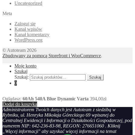
Uncategorized
Meta
Zaloguj się
Kanał wpisów
Kanał komentarzy
WordPress.org
© Autoteam 2026
Zbudowany za pomocą Storefront i WooCommerce
.
Moje konto
Szukaj
Szukaj:
Szukaj
0
Oglądasz:
60Ah 540A Blue Dynamic Varta
394,00
zł
Dodaj do koszyka
Administratorem Twoich danych jest Autoteam z siedzibą w
Rybniku, ul. Henryka Mikołaja Góreckiego 69 wpisanej do
Centralnej Ewidencji i Informacji o Działalności Gospodarczej, pod
numerem NIP: 642-236-83-98, REGON: 276651060 . Kliknij
„Więcej informacji" aby uzyskać więcej informacji na temat