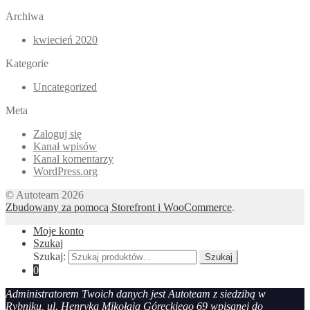
Archiwa
kwiecień 2020
Kategorie
Uncategorized
Meta
Zaloguj się
Kanał wpisów
Kanał komentarzy
WordPress.org
© Autoteam 2026
Zbudowany za pomocą Storefront i WooCommerce
.
Moje konto
Szukaj
Szukaj:
Szukaj
0
Administratorem Twoich danych jest Autoteam z siedzibą w
Rybniku, ul. Henryka Mikołaja Góreckiego 69 wpisanej do