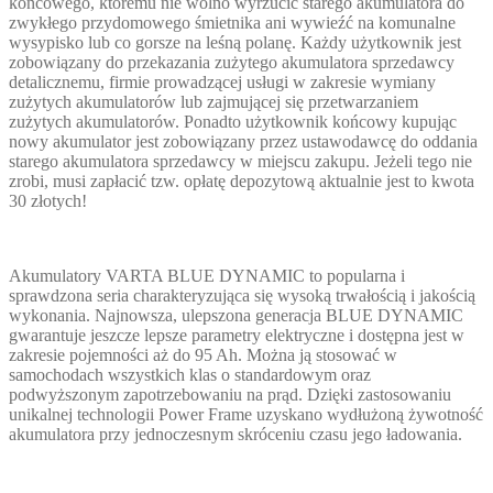
końcowego, któremu nie wolno wyrzucić starego akumulatora do
zwykłego przydomowego śmietnika ani wywieźć na komunalne
wysypisko lub co gorsze na leśną polanę. Każdy użytkownik jest
zobowiązany do przekazania zużytego akumulatora sprzedawcy
detalicznemu, firmie prowadzącej usługi w zakresie wymiany
zużytych akumulatorów lub zajmującej się przetwarzaniem
zużytych akumulatorów. Ponadto użytkownik końcowy kupując
nowy akumulator jest zobowiązany przez ustawodawcę do oddania
starego akumulatora sprzedawcy w miejscu zakupu. Jeżeli tego nie
zrobi, musi zapłacić tzw. opłatę depozytową aktualnie jest to kwota
30 złotych!
Akumulatory VARTA BLUE DYNAMIC to popularna i
sprawdzona seria charakteryzująca się wysoką trwałością i jakością
wykonania. Najnowsza, ulepszona generacja BLUE DYNAMIC
gwarantuje jeszcze lepsze parametry elektryczne i dostępna jest w
zakresie pojemności aż do 95 Ah. Można ją stosować w
samochodach wszystkich klas o standardowym oraz
podwyższonym zapotrzebowaniu na prąd. Dzięki zastosowaniu
unikalnej technologii Power Frame uzyskano wydłużoną żywotność
akumulatora przy jednoczesnym skróceniu czasu jego ładowania.