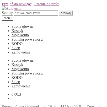
Przejdź do nawigacji
Przejdź do treści
Szukaj:
Szukaj
Menu
Strona główna
Koszyk
Moje konto
Polityka prywatności
RODO
Sklep
Zamówienie
Strona główna
Koszyk
Moje konto
Polityka prywatności
RODO
Sklep
Zamówienie
0,00
zł
Strona główna
/
Akumulatory
/
Varta
/
44Ah 440A Blue Dynamic