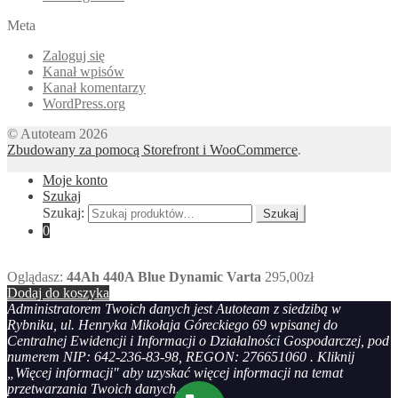
Meta
Zaloguj się
Kanał wpisów
Kanał komentarzy
WordPress.org
© Autoteam 2026
Zbudowany za pomocą Storefront i WooCommerce
.
Moje konto
Szukaj
Szukaj:
Szukaj
0
Oglądasz:
44Ah 440A Blue Dynamic Varta
295,00
zł
Dodaj do koszyka
Administratorem Twoich danych jest Autoteam z siedzibą w
Rybniku, ul. Henryka Mikołaja Góreckiego 69 wpisanej do
Centralnej Ewidencji i Informacji o Działalności Gospodarczej, pod
numerem NIP: 642-236-83-98, REGON: 276651060 . Kliknij
„Więcej informacji" aby uzyskać więcej informacji na temat
przetwarzania Twoich danych.