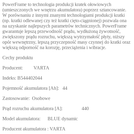
PowerFrame to technologia produkcji kratek ołowiowych
(umieszczonych we wnętrzu akumulatora) poprzez sztancowanie.
W porównaniu z innymi znanymi technologiami produkcji kratki
(np. kratki odlewanej czy też kratki cięto-ciągnionej) pozwala ona
na uzyskanie najlepszych parametrów technicznych. PowerFrame
gwarantuje lepszą przewodność prądu, wydłużoną żywotność,
zwiększony prądu rozruchu, większą wytrzymałość płyty, niższy
opór wewnętrzny, lepszą przyczepność masy czynnej do kratki oraz
większą odporność na korozję, przeciążenia i wibracje.
Cechy produktu
Producent: VARTA
Indeks: B544402044
Pojemność akumulatora [Ah]: 44
Zastosowanie: Osobowe
Prąd rozruchu akumulatora [A]: 440
Model akumulatora: BLUE dynamic
Producent akumulatora : VARTA