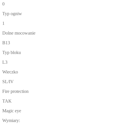
0
Typ ogniw
1
Dolne mocowanie
B13
Typ bloku
L3
Wieczko
SL/IV
Fire protection
TAK
Magic eye
Wymiary: