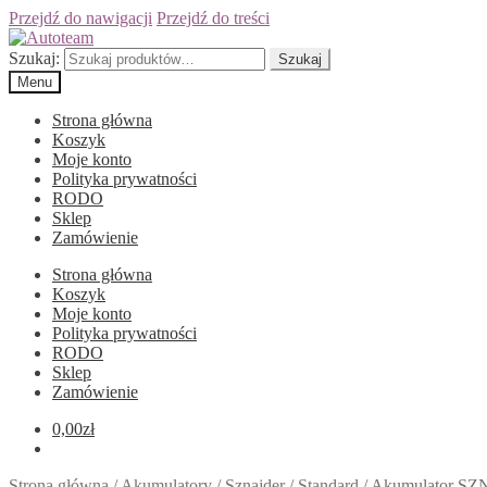
Przejdź do nawigacji
Przejdź do treści
Szukaj:
Szukaj
Menu
Strona główna
Koszyk
Moje konto
Polityka prywatności
RODO
Sklep
Zamówienie
Strona główna
Koszyk
Moje konto
Polityka prywatności
RODO
Sklep
Zamówienie
0,00
zł
Strona główna
/
Akumulatory
/
Sznajder
/
Standard
/
Akumulator SZ