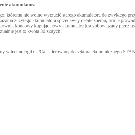
cenie akumulatora
go, któremu nie wolno wyrzucić starego akumulatora do zwykłego p
kazania zużytego akumulatora sprzedawcy detalicznemu, firmie prowa
ytkownik końcowy kupując nowy akumulator jest zobowiązany przez u
tualnie jest to kwota 30 złotych!
ny w technologii Ca/Ca, skierowany do sektora ekonomicznego.STA