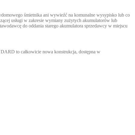
rzydomowego śmietnika ani wywieźć na komunalne wysypisko lub co
dzącej usługi w zakresie wymiany zużytych akumulatorów lub
stawodawcę do oddania starego akumulatora sprzedawcy w miejscu
NDARD to całkowicie nowa konstrukcja, dostępna w