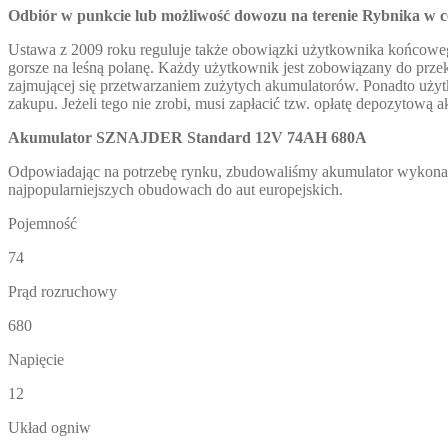
Odbiór w punkcie lub możliwość dowozu na terenie Rybnika w 
Ustawa z 2009 roku reguluje także obowiązki użytkownika końcowe
gorsze na leśną polanę. Każdy użytkownik jest zobowiązany do prze
zajmującej się przetwarzaniem zużytych akumulatorów. Ponadto uż
zakupu. Jeżeli tego nie zrobi, musi zapłacić tzw. opłatę depozytową ak
Akumulator SZNAJDER Standard 12V 74AH 680A
Odpowiadając na potrzebę rynku, zbudowaliśmy akumulator wykona
najpopularniejszych obudowach do aut europejskich.
Pojemność
74
Prąd rozruchowy
680
Napięcie
12
Układ ogniw