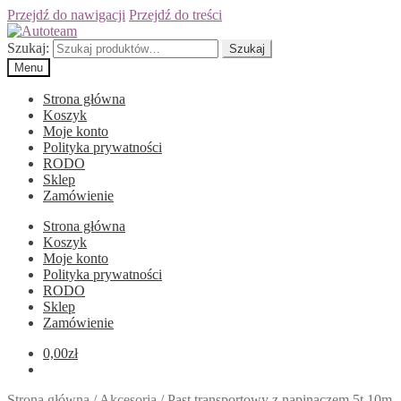
Przejdź do nawigacji
Przejdź do treści
Szukaj:
Szukaj
Menu
Strona główna
Koszyk
Moje konto
Polityka prywatności
RODO
Sklep
Zamówienie
Strona główna
Koszyk
Moje konto
Polityka prywatności
RODO
Sklep
Zamówienie
0,00
zł
Strona główna
/
Akcesoria
/
Past transportowy z napinaczem 5t 10m