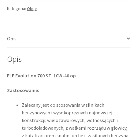
Evolution
Sti
Kategoria:
Oleje
10w40
1l
Opis
Opis
ELF Evolution 700 STI 10W-40 op
Zastosowanie:
Zalecany jest do stosowania w silnikach
benzynowych i wysokoprężnych najnowszej
konstrukcji: wielozaworowych, wolnossących i
turbodoładowanych, z wałkami rozrządu w głowicy,
z katalizatorem spalin lub bez, zasilanych benzyną