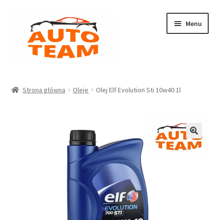
Przejdź
Przejdź
Menu
do
do
nawigacji
treści
Strona główna
Strona główna
Oleje
Olej Elf Evolution Sti 10w40 1l
Koszyk
Moje konto
Polityka prywatności
RODO
Sklep