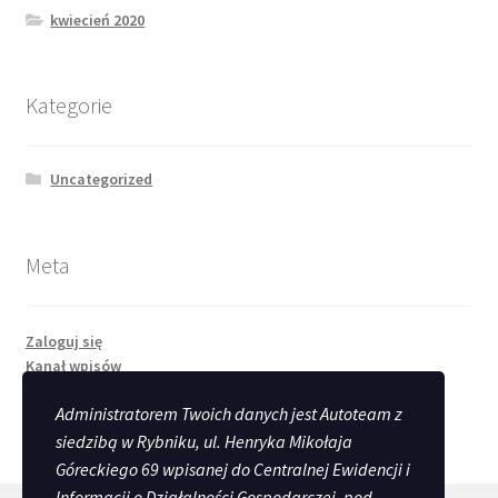
kwiecień 2020
Kategorie
Uncategorized
Meta
Zaloguj się
Kanał wpisów
Kanał komentarzy
Administratorem Twoich danych jest Autoteam z
WordPress.org
siedzibą w Rybniku, ul. Henryka Mikołaja
Góreckiego 69 wpisanej do Centralnej Ewidencji i
Informacji o Działalności Gospodarczej, pod