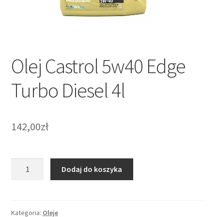
Zamówienie
Olej Castrol 5w40 Edge
Turbo Diesel 4l
142,00
zł
ilość
Dodaj do koszyka
Olej
Castrol
5w40
Edge
Kategoria:
Oleje