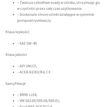
– Zwalcza szkodliwe osady w silniku, utrzymując go
w czystości przez cały czas użytkowania.
– Doskonale chroni silniki działające w systemie
pompowtryskiwaczy.
Klasa lepkości:
– SAE 5W-40
Klasa jakości:
– API SM/CF,
– ACEA A3/B3/B4, C3
Specyfikacje:
– BMW LL04,
– VW 502.00/505.00/505.01,
– Ford WSS-M2C917-A