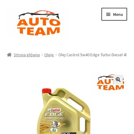
Przejdź
Przejdź
Menu
do
do
nawigacji
treści
Strona główna
Strona główna
Oleje
Olej Castrol 5w40 Edge Turbo Diesel 4l
Koszyk
Moje konto
Polityka prywatności
RODO
Sklep