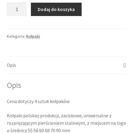
ilość
Dodaj do koszyka
Kołpaki
samochodowe
AGAT
15"
Kategoria:
Kołpaki
black/silver
Opis
Opis
Cena dotyczy 4 sztuk kołpaków
Kołpaki polskiej produkcji, zaciskowe, uniwersalne z
rozprężającym pierścieniem stalowym, z miejscem na logo
o średnicy 55 56 60 68 70 90 mm